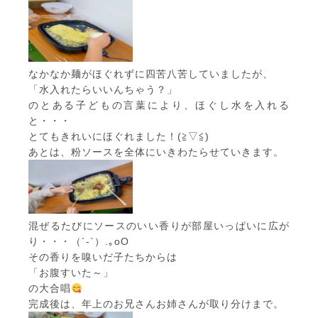
なかなか麺がほぐれずに四苦八苦していましたが、
「水入れたらいいんちゃう？」
のとある子どもの言葉により、ほぐし水を入れる
と・・・
とてもきれいにほぐれました！(≧▽≦)
あとは、粉ソースを全体にいきわたらせていきます。
混ぜるたびにソースのいい香りが部屋いっぱいに広が
り・・・（´-`）.｡oO
その香りを嗅いだ子たちからは
「お腹すいた～」
の大合唱
完成後は、年上のお兄さんお姉さんが取り分けまで。