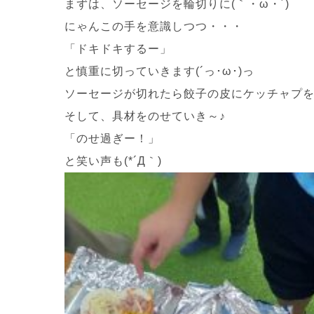
まずは、ソーセージを輪切りに(｀・ω・´)
にゃんこの手を意識しつつ・・・
「ドキドキするー」
と慎重に切っていきます(´っ･ω･)っ
ソーセージが切れたら餃子の皮にケッチャプを
そして、具材をのせていき～♪
「のせ過ぎー！」
と笑い声も(*´Д｀)