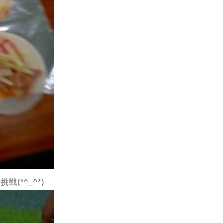
*^_^*)