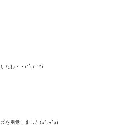
ね・・(*´ω｀*)
具材には、ソーセージ・コーン・ツナ缶・チーズを用意しました(๑´ڡ`๑)