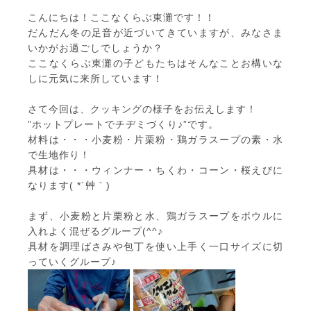
こんにちは！ここなくらぶ東灘です！！
だんだん冬の足音が近づいてきていますが、みなさま
いかがお過ごしでしょうか？
ここなくらぶ東灘の子どもたちはそんなことお構いな
しに元気に来所しています！
さて今回は、クッキングの様子をお伝えします！
”ホットプレートでチヂミづくり♪”です。
材料は・・・小麦粉・片栗粉・鶏ガラスープの素・水
で生地作り！
具材は・・・ウィンナー・ちくわ・コーン・桜えびに
なります( *´艸｀)
まず、小麦粉と片栗粉と水、鶏ガラスープをボウルに
入れよく混ぜるグループ(^^♪
具材を調理ばさみや包丁を使い上手く一口サイズに切
っていくグループ♪