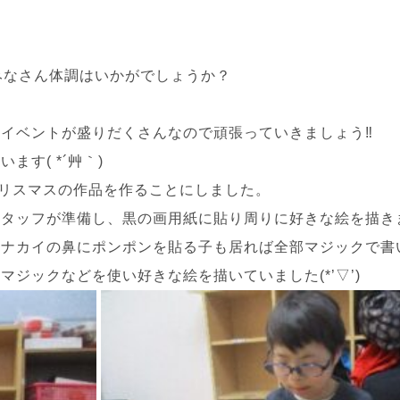
みなさん体調はいかがでしょうか？
イベントが盛りだくさんなので頑張っていきましょう‼
す( *´艸｀)
クリスマスの作品を作ることにしました。
スタッフが準備し、黒の画用紙に貼り周りに好きな絵を描き
トナカイの鼻にポンポンを貼る子も居れば全部マジックで書
ジックなどを使い好きな絵を描いていました(*’▽’)