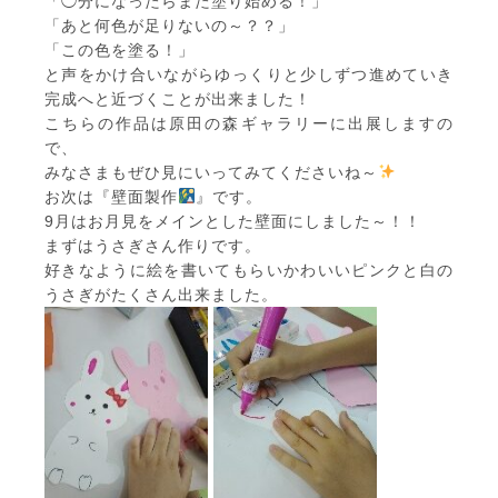
「◯分になったらまた塗り始める！」
「あと何色が足りないの～？？」
「この色を塗る！」
と声をかけ合いながらゆっくりと少しずつ進めていき
完成へと近づくことが出来ました！
こちらの作品は原田の森ギャラリーに出展しますの
で、
みなさまもぜひ見にいってみてくださいね～
お次は『壁面製作
』です。
9月はお月見をメインとした壁面にしました～！！
まずはうさぎさん作りです。
好きなように絵を書いてもらいかわいいピンクと白の
うさぎがたくさん出来ました。