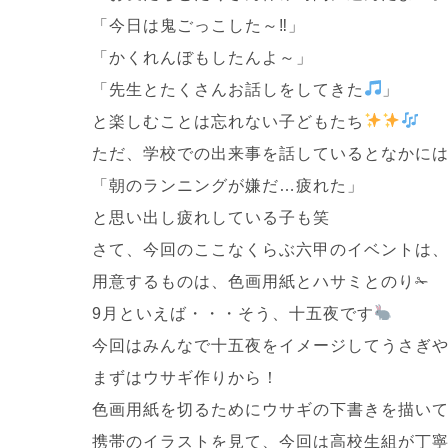
「今日は鬼ごっこした～‼」
「かくれんぼもしたんよ～」
「先生とたくさんお話しをしてきた
」
と楽しむことは忘れない子どもたち
ただ、学校での出来事を話しているとなかに
「朝のランニングが嫌だ…疲れた」
と思い出し疲れしている子も笑
さて、今回のここなくらぶ六甲のイベントは、「
用意するものは、色画用紙とハサミとのり✁
9月といえば・・・そう、十五夜です
今回はみんなで十五夜をイメージしてうさぎ
まずはウサギ作りから！
色画用紙を切るためにウサギの下書きを描い
携帯のイラストを見て、今回は高校生組が丁