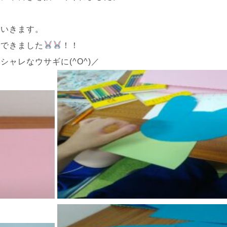
ていきます。
ができました
！！
ャレなウサギに(^O^)／