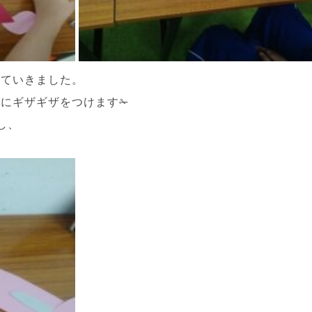
っていきました。
にギザギザをつけます✁
し、
！