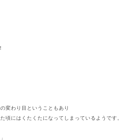
！
節の変わり目ということもあり
来た頃にはくたくたになってしまっているようです。
。」