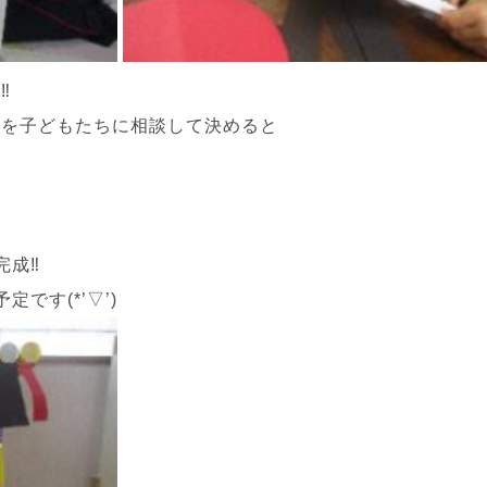
‼
さを子どもたちに相談して決めると
」
完成‼
です(*’▽’)