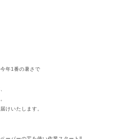
今年1番の暑さで
が、
い。
お届けいたします。
ペーパーの芯を使い作業スタート‼