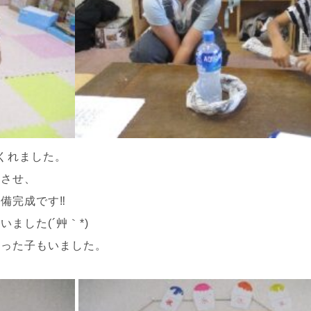
くれました。
成させ、
備完成です‼
ました(´艸｀*)
撮った子もいました。