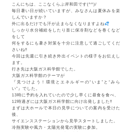
こんにちは、ここなくらぶ岸和田です(^^)/
毎日暑い日が続いていますが、みなさんは夏休みを楽
しんでいますか？
外に出るだけでも汗が止まらなくなりますよね
しっかり水分補給をしたり首に保冷剤などを巻くなど
をして
何をするにも暑さ対策を十分に注意して過ごしてくだ
さいね‼
今回は先週に引き続き外出イベントの様子をお伝えし
ます。
行き先は大阪ガス科学館でした。
大阪ガス科学館のテーマが
『見つけよう！環境とエネルギーの“いま”と“みら
い”』でした。
13時に予約を入れていたので少し早くに昼食を食べ、
12時過ぎには大阪ガス科学館に向け出発しました‼
まずは大ホールで本日の見学についての案内を受けた
後、
サイエンスステーションから見学スタートしました。
冷熱実験や風力・太陽光発電の実験に参加。