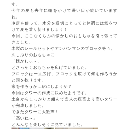
す。
今年の夏も去年に輪をかけて暑い日が続いています
ね。
冷房を使って、水分を適切にとってと体調には気をつ
けて夏を乗り切りましょう！
今回、ここなくらぶの懐かしのおもちゃを引っ張って
きました。
木製のレールセットやアンパンマンのブロック等々。
久しぶりのおもちゃに
「懐かしぃ～」
とさっそくおもちゃを広げていました。
ブロックは一旦広げ、ブロックを広げて何を作ろうか
と頭を捻ります。
家を作ろうか…駅にしようか？
今回はタワーの作成に決めたようです。
土台からしっかりと組んで当人の座高より高いタワー
が完成しました。
できたタワーに大歓声！
「高いね～」
とみんなも楽しそうに見ていました。