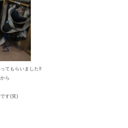
ってもらいました‼
んから
す(笑)