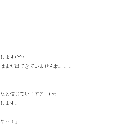
ます(^^♪
話はまだ出てきていませんね。。。
信じています(^_-)-☆
えします。
どな～！」