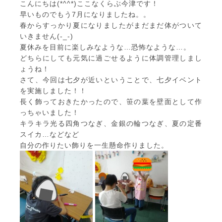
こんにちは(*^^*)ここなくらぶ今津です！
早いものでもう7月になりましたね。。
春からすっかり夏になりましたがまだまだ体がついて
いきません(-_-)
夏休みを目前に楽しみなような…恐怖なような…。
どちらにしても元気に過ごせるように体調管理しまし
ょうね！
さて、今回は七夕が近いということで、七夕イベント
を実施しました！！
長く飾っておきたかったので、笹の葉を壁面として作
っちゃいました！
キラキラ光る四角つなぎ、金銀の輪つなぎ、夏の定番
スイカ…などなど
自分の作りたい飾りを一生懸命作りました。