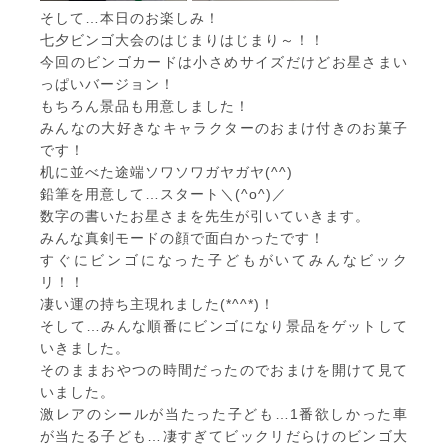
そして…本日のお楽しみ！
七夕ビンゴ大会のはじまりはじまり～！！
今回のビンゴカードは小さめサイズだけどお星さまい
っぱいバージョン！
もちろん景品も用意しました！
みんなの大好きなキャラクターのおまけ付きのお菓子
です！
机に並べた途端ソワソワガヤガヤ(^^)
鉛筆を用意して…スタート＼(^o^)／
数字の書いたお星さまを先生が引いていきます。
みんな真剣モードの顔で面白かったです！
すぐにビンゴになった子どもがいてみんなビック
リ！！
凄い運の持ち主現れました(*^^*)！
そして…みんな順番にビンゴになり景品をゲットして
いきました。
そのままおやつの時間だったのでおまけを開けて見て
いました。
激レアのシールが当たった子ども…1番欲しかった車
が当たる子ども…凄すぎてビックリだらけのビンゴ大