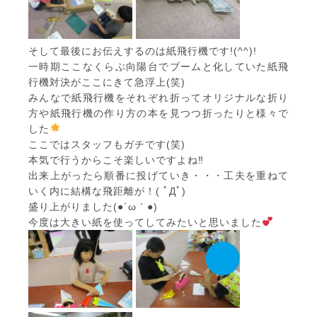
そして最後にお伝えするのは紙飛行機です!(^^)!
一時期ここなくらぶ向陽台でブームと化していた紙飛
行機対決がここにきて急浮上(笑)
みんなで紙飛行機をそれぞれ折ってオリジナルな折り
方や紙飛行機の作り方の本を見つつ折ったりと様々で
した
ここではスタッフもガチです(笑)
本気で行うからこそ楽しいですよね‼
出来上がったら順番に投げていき・・・工夫を重ねて
いく内に結構な飛距離が！( ﾟДﾟ)
盛り上がりました(●´ω｀●)
今度は大きい紙を使ってしてみたいと思いました