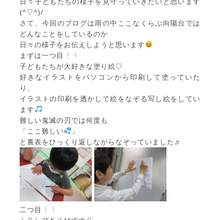
日々子どもたちの様子を見守っていきたいと思います
(^▽^)/
さて、今回のブログは雨の中ここなくらぶ向陽台では
どんなことをしているのか
日々の様子をお伝えしようと思います
まずは一つ目
子どもたちが大好きな塗り絵♡
好きなイラストをパソコンから印刷して塗っていた
り、
イラストの印刷を透かして絵をなぞる写し絵をしてい
ます
難しい鬼滅の刃では何度も
「ここ難しい
」
と裏表をひっくり返しながらなぞっていました♬
二つ目