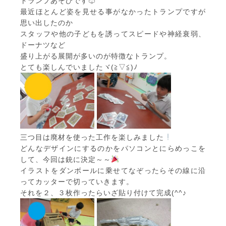
トランプあそびです♧
最近ほとんど姿を見せる事がなかったトランプですが
思い出したのか
スタッフや他の子どもを誘ってスピードや神経衰弱、
ドーナツなど
盛り上がる展開が多いのが特徴なトランプ。
とても楽しんでいましたヾ(≧▽≦)ﾉ
三つ目は廃材を使った工作を楽しみました
どんなデザインにするのかをパソコンとにらめっこを
して、今回は銃に決定～～
イラストをダンボールに乗せてなぞったらその線に沿
ってカッターで切っていきます。
それを２、３枚作ったらいざ貼り付けて完成(^^♪