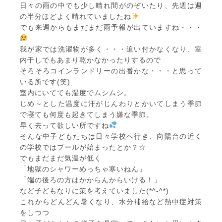
日々の雨の中でも少し晴れ間がのぞいたり、先週は週
の半分ほどよく晴れていましたね
でも来週からもまだまだ雨予報が出ていますね・・・
我が家では洗濯物が多く・・・追い付かなくなり、室
内干しでもあまり乾かなかったりするので
そろそろコインランドリーの出番かな・・・と思って
いる所です(笑)
室内にいてても湿度でムシムシ。
じめ～とした温度に汗がじんわりとかいてしまう季節
で寝ても何度も起きてしまう嫌な季節。
早く去って欲しい所ですね
そんな中子どもたちは日々学校へ行き、向陽台の近く
の学校ではプールが始まったとか？☆
でもまだまだ気温が低く
「地獄のシャワーめっちゃ寒いねん」
「端の後ろの方はかからんからいける！」
など子どもなりに策を考えていました(*^-^*)
これからどんどん暑くなり、水分補給など熱中症対策
をしつつ