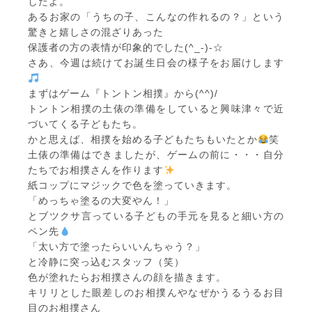
したよ。
あるお家の「うちの子、こんなの作れるの？」という
驚きと嬉しさの混ざりあった
保護者の方の表情が印象的でした(^_-)-☆
さあ、今週は続けてお誕生日会の様子をお届けします
まずはゲーム『トントン相撲』から(^^)/
トントン相撲の土俵の準備をしていると興味津々で近
づいてくる子どもたち。
かと思えば、相撲を始める子どもたちもいたとか
笑
土俵の準備はできましたが、ゲームの前に・・・自分
たちでお相撲さんを作ります
紙コップにマジックで色を塗っていきます。
「めっちゃ塗るの大変やん！」
とブツクサ言っている子どもの手元を見ると細い方の
ペン先
「太い方で塗ったらいいんちゃう？」
と冷静に突っ込むスタッフ（笑）
色が塗れたらお相撲さんの顔を描きます。
キリリとした眼差しのお相撲んやなぜかうるうるお目
目のお相撲さん