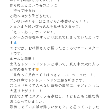
作り終えるといつものように
「持って帰るわ！」
と鞄へ向かう子どもたち。
「いやいや！今日はこれからが本番やから！！」
とまたまた鋭い突っ込みを見せるスタッフ。
「えっ？あっ、ホンマや！」
とゲームの存在をすっかり忘れてしまっていたようで
す
ではでは、お相撲さんが揃ったところでゲームスター
トです。
ルールは簡単！
土俵をトントンドンドンと叩いて、真ん中の穴に入っ
た方の勝ちです
「見合って見合って！はっきよ～い、のこった！！」
のかけ声でトントンドンドン土俵を叩きます。
穴に入りそうで入らない白熱の展開に、子どもたちは
大盛り上がり！！！
我慢できずにスタッフも参戦し、子どもたちに挑む構
図になっていました。
最初こそ『力加減が難しいかも？』と思っていました