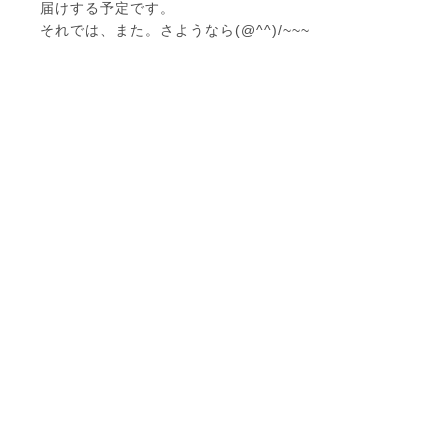
届けする予定です。
それでは、また。さようなら(@^^)/~~~
ここなくらぶについて
放課後デイサービス・児童発達支援
ご利用の流れ
よくあるご質問
施設のご紹介
お問い合わせ
採用情報
ブログ
プライバシーポリシー
支援プログラム・自己評価