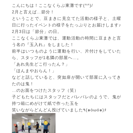
こんにちは！ここなくらぶ東灘です(^^)/
2月と言えば…節分！
ということで、豆まきに見立てた活動の様子と、土曜
日に行ったイベントの様子をたっぷりとお届けします♪
2月3日は「節分」の日。
ここなくらぶ東灘では、運動活動の時間に豆まきと言
う名の『玉入れ』をしました！
前半はいつものように運動を行い、片付けをしていた
ら、スタッフが1名隣の部屋へ…。
「あれ先生どこ行ったん？」
「ほんまやおらん！」
などと話していると、突如扉が開いて部屋に入ってき
たのは鬼！
…のお面をつけたスタッフ（笑）
子どもたちにはスタッフだとバレバレのようで、鬼が
持つ箱にめがけて紙で作った玉を
笑いながらどんどん投げていました٩(๑òωó๑)۶