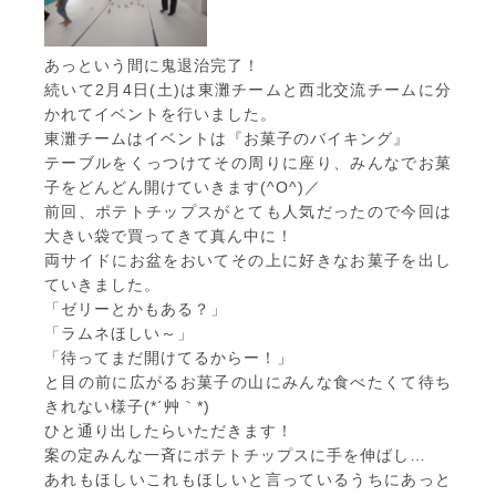
あっという間に鬼退治完了！
続いて2月4日(土)は東灘チームと西北交流チームに分
かれてイベントを行いました。
東灘チームはイベントは『お菓子のバイキング』
テーブルをくっつけてその周りに座り、みんなでお菓
子をどんどん開けていきます(^O^)／
前回、ポテトチップスがとても人気だったので今回は
大きい袋で買ってきて真ん中に！
両サイドにお盆をおいてその上に好きなお菓子を出し
ていきました。
「ゼリーとかもある？」
「ラムネほしい～」
「待ってまだ開けてるからー！」
と目の前に広がるお菓子の山にみんな食べたくて待ち
きれない様子(*´艸｀*)
ひと通り出したらいただきます！
案の定みんな一斉にポテトチップスに手を伸ばし…
あれもほしいこれもほしいと言っているうちにあっと