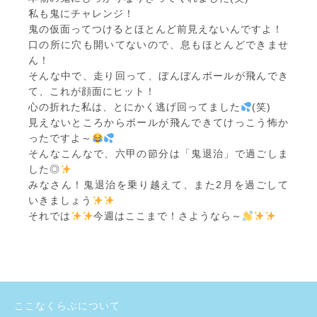
私も鬼にチャレンジ！
鬼の仮面ってつけるとほとんど前見えないんですよ！
口の所に穴も開いてないので、息もほとんどできませ
ん！
そんな中で、走り回って、ぼんぼんボールが飛んでき
て、これが顔面にヒット！
心の折れた私は、とにかく逃げ回ってました
(笑)
見えないところからボールが飛んできてけっこう怖か
ったですよ～
そんなこんなで、六甲の節分は「鬼退治」で過ごしま
した◎
みなさん！鬼退治を乗り越えて、また2月を過ごして
いきましょう
それでは
今週はここまで！さようなら～
ここなくらぶについて