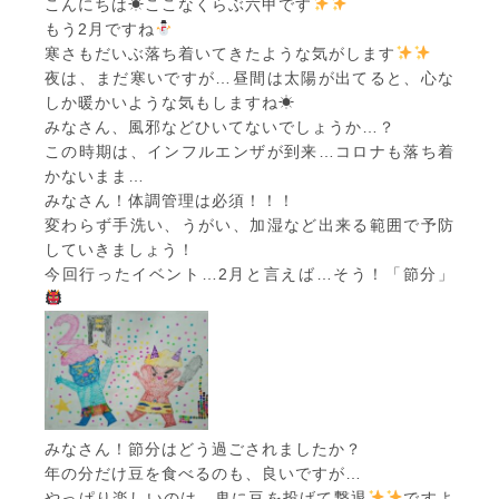
こんにちは☀ここなくらぶ六甲です
もう2月ですね
寒さもだいぶ落ち着いてきたような気がします
夜は、まだ寒いですが…昼間は太陽が出てると、心な
しか暖かいような気もしますね☀
みなさん、風邪などひいてないでしょうか…？
この時期は、インフルエンザが到来…コロナも落ち着
かないまま…
みなさん！体調管理は必須！！！
変わらず手洗い、うがい、加湿など出来る範囲で予防
していきましょう！
今回行ったイベント…2月と言えば…そう！「節分」
みなさん！節分はどう過ごされましたか？
年の分だけ豆を食べるのも、良いですが…
やっぱり楽しいのは、鬼に豆を投げて撃退
ですよ