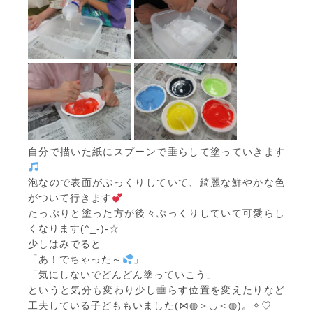
自分で描いた紙にスプーンで垂らして塗っていきます
泡なので表面がぷっくりしていて、綺麗な鮮やかな色
がついて行きます
たっぷりと塗った方が後々ぷっくりしていて可愛らし
くなります(^_-)-☆
少しはみでると
「あ！でちゃった～
」
「気にしないでどんどん塗っていこう」
というと気分も変わり少し垂らす位置を変えたりなど
工夫している子どももいました(⋈◍＞◡＜◍)。✧♡