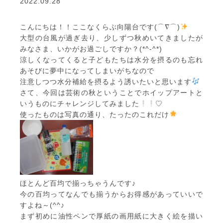
2022.09.28
こんにちは！！ここなくらぶ向陽台です(⌒∇⌒)
大型の台風が過ぎ去り、少しずつ秋めいてきましたが
みなさま、いかがお過ごしですか？(*^-^*)
涼しくなってくると子どもたちは水分を摂るのも忘れ
あそびに夢中になってしまいがちなので
注意しつつ水分補給を摂るよう誘いたいと思います
さて、今回は芸術の秋ということでホイップアートと
いうものにチャレンジしてみました
♡
使ったものは写真の通り、たったのこれだけ
ほとんど百均で揃っちゃうんです♪
今の百均ってなんでも揃うからお得感があっていいで
すよね～(^^♪
まず初めに油性ペンで厚紙の画用紙に大きく絵を描い