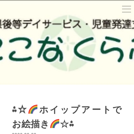
⁂☆
ホイップアートで
お絵描き
☆⁂