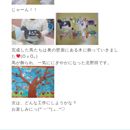
じゃーん！！
完成した馬たちは奥の壁面にある木に飾っていきまし
た
(ӦｖӦ｡)
馬が飾られ、一気ににぎやかになった北野田です。
次は、どんな工作にしようかな？
お楽しみにっ(*˘︶˘*).｡.:*♡