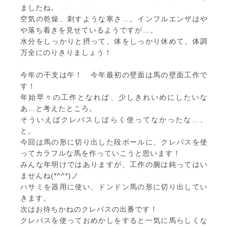
ましたね。
空気の乾燥、刺すような寒さ…。インフルエンザはや
や落ち着きを見せているようですが…。
水分をしっかりと摂って、体をしっかり休めて、体調
万全にのりきりましょう！
今年の干支は午！ 今年最初の壁面は馬の壁面工作で
す！
年始早々の工作となれば、少しきれいめにしたいな
あ…と考えたところ。
そういえばクレパスしばらく使ってなかったな…、
と。
今回は馬の形に切り出した段ボールに、クレパスを使
ってカラフルな馬を作っていこうと思います！
みんな年明けではありますが、工作の腕は鈍ってはい
ませんね(*^^*)ノ
ハサミを器用に使い、ドンドン馬の形に切り出してい
きます。
次はお待ちかねのクレパスの出番です！
クレパスを使っておめかしをすると一気に馬らしくな