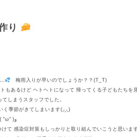
作り
ト…
梅雨入りが早いのでしょうか？？(T_T)
トもあるけど ヘトヘトになって 帰ってくる子どもたちを
ってしまうスタッフでした。
く季節がきてしまいます(◞‸◟)
快適に楽しめるように 除湿や冷房をフル回転٩( ”ω” )و
けて 感染症対策もしっかりと取り組んでいこうと思います(*