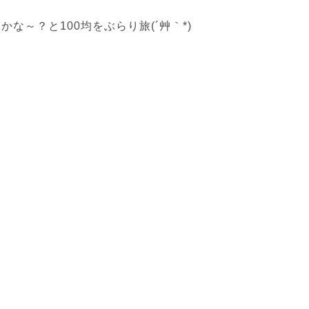
～？と100均をぶらり旅(´艸｀*)