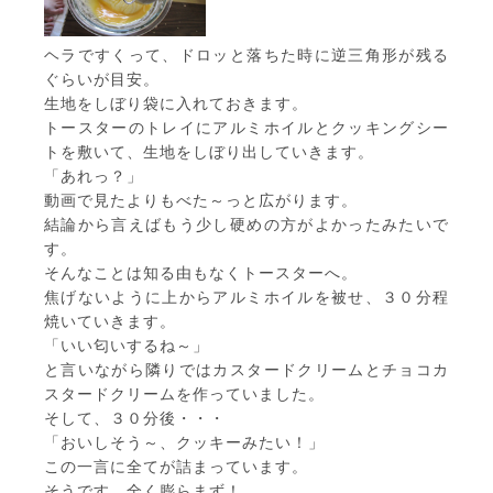
ヘラですくって、ドロッと落ちた時に逆三角形が残る
ぐらいが目安。
生地をしぼり袋に入れておきます。
トースターのトレイにアルミホイルとクッキングシー
トを敷いて、生地をしぼり出していきます。
「あれっ？」
動画で見たよりもべた～っと広がります。
結論から言えばもう少し硬めの方がよかったみたいで
す。
そんなことは知る由もなくトースターへ。
焦げないように上からアルミホイルを被せ、３０分程
焼いていきます。
「いい匂いするね～」
と言いながら隣りではカスタードクリームとチョコカ
スタードクリームを作っていました。
そして、３０分後・・・
「おいしそう～、クッキーみたい！」
この一言に全てが詰まっています。
そうです、全く膨らまず！