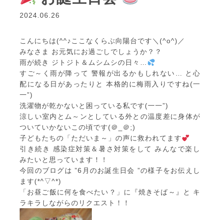
2024.06.26
こんにちは(^^♪ここなくらぶ向陽台です＼(^o^)／
みなさま お元気にお過ごしでしょうか？？
雨が続き ジトジト＆ムシムシの日々…
すご～く雨が降って 警報が出るかもしれない… と心
配になる日があったりと 本格的に梅雨入りですね(一
一”)
洗濯物が乾かないと困っている私です(一一”)
涼しい室内とム～ンとしている外との温度差に身体が
ついていかないこの頃です(＠_＠;)
子どもたちの「ただいま～」の声に救われてます
引き続き 感染症対策＆暑さ対策をして みんなで楽し
みたいと思っています！！
今回のブログは ”6月のお誕生日会 ”の様子をお伝えし
ます(*^▽^*)
「お昼ご飯に何を食べたい？」に『焼きそば～』と キ
ラキラしながらのリクエスト！！