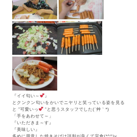
『イイ匂い～
』
とクンクン匂いをかいでニヤリと笑っている姿を見る
と ”可愛いっ
”と思うスタッフでした(´艸｀*)
「手をあわせて～」
『いただきま～す』
『美味しい』
多めに用意した焼きそばは評判が良くて完食(*^^)v