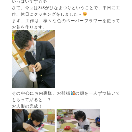
いっぱいです☆彡
さて、今回は3/3がひなまつりということで、平日に工
作、休日にクッキングをしました～
まず、工作は、様々な色のペーパーフラワーを使って
お花を作ります。
その中心にお内裏様、お雛様
の顔を一人ずつ描いて
もらって貼ると…？
お人形の完成！