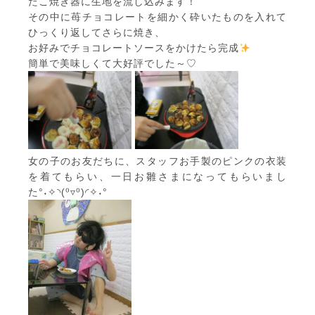
たこ焼き器に生地を流し込みます！
その中に苺チョコレートを細かく砕いたものを入れて
ひっくり返してさらに焼き、
お好みでチョコレートソースをかけたら完成
簡単で美味しくて大好評でした～♡
女の子のお友だちに、スタッフお手製のピンクの衣装
を着てもらい、一日お雛さまになってもらいまし
た°˖✧◝(⁰▿⁰)◜✧˖°