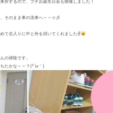
も来所するので、プチお誕生日会も開催しました！
き、そのまま車の洗車へ～～☆彡
めて念入りに中と外を拭いてくれました✌
たんの掃除です。
たかな～～？(*´ω｀)