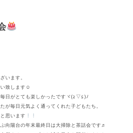
会
。
ございます。
願い致します☺
日がとても楽しかったですヾ(≧▽≦)ﾉ
したが毎日元気よく通ってくれた子どもたち。
いと思います
らぶ向陽台の年末最終日は大掃除と茶話会です♬