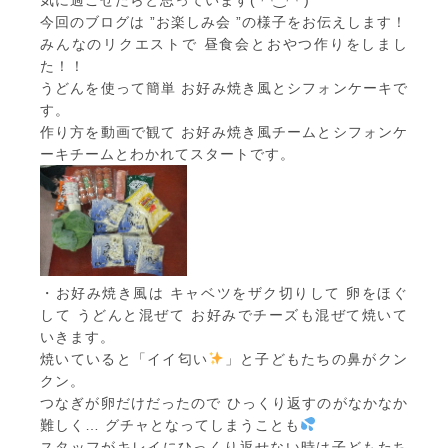
気に過ごせたらと思っています( ◠‿◠ )
今回のブログは ”お楽しみ会 ”の様子をお伝えします！
みんなのリクエストで 昼食会とおやつ作りをしまし
た！！
うどんを使って簡単 お好み焼き風とシフォンケーキで
す。
作り方を動画で観て お好み焼き風チームとシフォンケ
ーキチームとわかれてスタートです。
・お好み焼き風は キャベツをザク切りして 卵をほぐ
して うどんと混ぜて お好みでチーズも混ぜて焼いて
いきます。
焼いていると「イイ匂い
」と子どもたちの鼻がクン
クン。
つなぎが卵だけだったので ひっくり返すのがなかなか
難しく… グチャとなってしまうことも
スタッフがキレイにひっくり返せない時は子どもたち