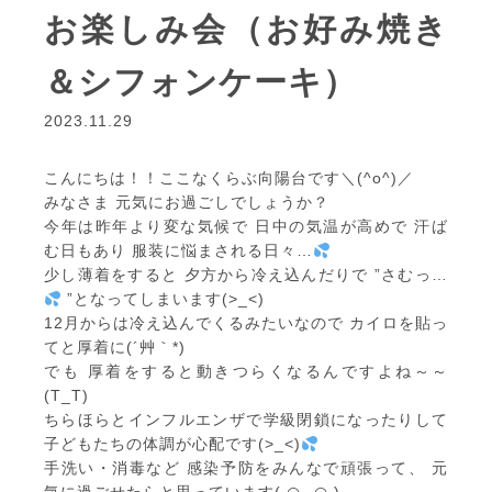
お楽しみ会（お好み焼き
＆シフォンケーキ）
2023.11.29
こんにちは！！ここなくらぶ向陽台です＼(^o^)／
みなさま 元気にお過ごしでしょうか？
今年は昨年より変な気候で 日中の気温が高めで 汗ば
む日もあり 服装に悩まされる日々…
少し薄着をすると 夕方から冷え込んだりで ”さむっ…
”となってしまいます(>_<)
12月からは冷え込んでくるみたいなので カイロを貼っ
てと厚着に(´艸｀*)
でも 厚着をすると動きつらくなるんですよね～～
(T_T)
ちらほらとインフルエンザで学級閉鎖になったりして
子どもたちの体調が心配です(>_<)
手洗い・消毒など 感染予防をみんなで頑張って、 元