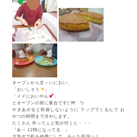
オーブンから甘～いにおい。
「おいしそう
」
「イイにおいやん
」
とオーブンの前に集合です(´艸｀*)
やきあがると乾燥しないように ラップでくるんで お
やつの時間まで冷やします。
たくさん 作ってふと気が付くと・・・
『あ～ 12時になってる…』
大急ぎで机を綺麗にして、みんな手洗い！