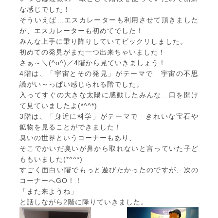
な感じでした！
そういえば…エスカレーターも利用させて頂きました
が、エスカレーターも初めてでした！
みんな上手に乗り降りしていてビックリしました。
初めての発見がまた一つ出来ちゃいました！
さぁ～＼(^o^)／4階から見ていきましょう！
4階は、「宇宙とその発見」がテーマで 宇宙の不思
議がい～っぱい感じられる階でした。
入ってすぐの大きな太陽に感動したみんな…口を開け
て見ていましたよ(*^^*)
3階は、「身近に科学」がテーマで きれいな宝石や
鉱物を見ることができました！
臭いの世界というコーナーもあり、
そこでかいだ臭いが鼻から取れないと言っていた子ど
ももいました(*^^*)
すごく面白い階でもっと遊びたかったのですが、次の
コーナーへGO！！
「また来ようね」
と話しながら2階に降りていきました。