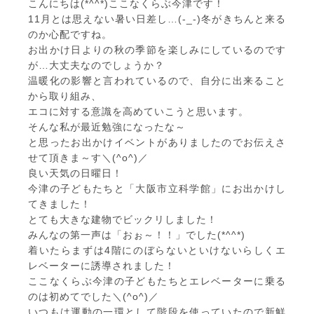
こんにちは(*^^*)ここなくらぶ今津です！
11月とは思えない暑い日差し…(-_-)冬がきちんと来る
のか心配ですね。
お出かけ日よりの秋の季節を楽しみにしているのです
が…大丈夫なのでしょうか？
温暖化の影響と言われているので、自分に出来ること
から取り組み、
エコに対する意識を高めていこうと思います。
そんな私が最近勉強になったな～
と思ったお出かけイベントがありましたのでお伝えさ
せて頂きま～す＼(^o^)／
良い天気の日曜日！
今津の子どもたちと「大阪市立科学館」にお出かけし
てきました！
とても大きな建物でビックリしました！
みんなの第一声は「おぉ～！！」でした(*^^*)
着いたらまずは4階にのぼらないといけないらしくエ
レベーターに誘導されました！
ここなくらぶ今津の子どもたちとエレベーターに乗る
のは初めてでした＼(^o^)／
いつもは運動の一環として階段を使っていたので新鮮