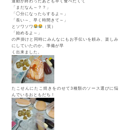
運動が終わったあとも早く食べたくて
「まだなん～？？」
「◯分になったらするよ～」
「長い～、早く時間きて～」
とソワソワ
（笑）
「始めるよ～」
の声掛けと同時にみんなにもお手伝いを頼み、楽しみ
にしていたのか、準備が早
く出来ました。
たこせんにたこ焼きをのせて3種類のソース選びに悩
んでいるおともだち！