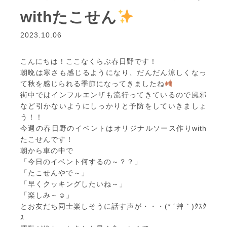
withたこせん
2023.10.06
こんにちは！ここなくらぶ春日野です！
朝晩は寒さも感じるようになり、だんだん涼しくなっ
て秋を感じられる季節になってきましたね
街中ではインフルエンザも流行ってきているので風邪
など引かないようにしっかりと予防をしていきましょ
う！！
今週の春日野のイベントはオリジナルソース作りwith
たこせんです！
朝から車の中で
「今日のイベント何するの～？？」
「たこせんやで～」
「早くクッキングしたいね～」
「楽しみ～☺」
とお友だち同士楽しそうに話す声が・・・(* ´艸｀)ｸｽｸ
ｽ