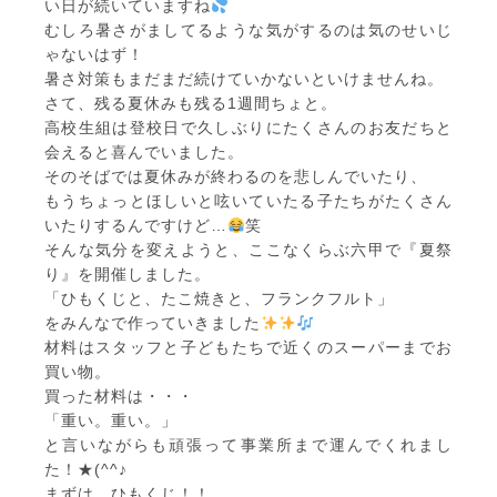
い日が続いていますね
むしろ暑さがましてるような気がするのは気のせいじ
ゃないはず！
暑さ対策もまだまだ続けていかないといけませんね。
さて、残る夏休みも残る1週間ちょと。
高校生組は登校日で久しぶりにたくさんのお友だちと
会えると喜んでいました。
そのそばでは夏休みが終わるのを悲しんでいたり、
もうちょっとほしいと呟いていたる子たちがたくさん
いたりするんですけど…
笑
そんな気分を変えようと、ここなくらぶ六甲で『夏祭
り』を開催しました。
「ひもくじと、たこ焼きと、フランクフルト」
をみんなで作っていきました
材料はスタッフと子どもたちで近くのスーパーまでお
買い物。
買った材料は・・・
「重い。重い。」
と言いながらも頑張って事業所まで運んでくれまし
た！★(^^♪
まずは、ひもくじ！！