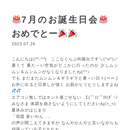
7月のお誕生日会
おめでとー
2023.07.26
こんにちは(*^-^*) ここなくらぶ向陽台です＼(^o^)／
暑くて 重た～い空気がどこかに行ったのか 少しムシ
ムシ＆ムンムンがなくなりましたね(^^♪
でも まだまだムンムン＆ギラギラと暑～い日々(ーー;)
お外に出ると日差しが強く お肌がヒリヒリしますよね
エアコン無しではホント過ごせない…Σ(￣ロ￣lll)ｶﾞｰﾝ
みなさま 体調を崩さないようにしてくださいね(>_<)
夏休みがはじまり
「宿題 多いやん…」
の声が聞こえてきますが なんやかんやと言いながらも
頑張っている子どもたち。