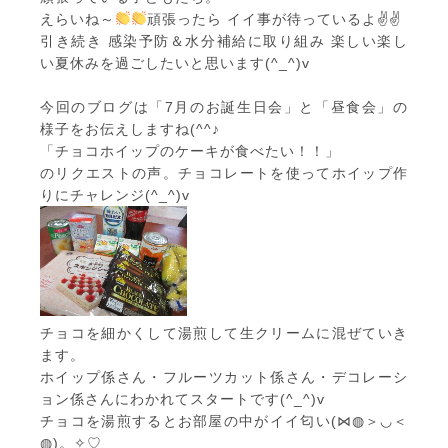
えらいね～
頑張ったら イイ事が待っているよ✌✌
引き続き 感染予防＆水分補給に取り組み 楽しい楽し
い夏休みを過ごしたいと思います(^_^)v
今回のブログは「7月のお誕生日会」と「昼食会」の
様子をお伝えしますね(^^♪
「チョコホイップのケーキが食べたい！！」
のリクエストの声。チョコレートを使ってホイップ作
りにチャレンジ(^_^)v
チョコを細かくして湯煎して生クリームに混ぜていき
ます。
ホイップ係さん・フルーツカット係さん・デコレーシ
ョン係さんにわかれてスタートです(^_^)v
チョコを湯煎するとお部屋の中がイイ匂い(⋈◍＞◡＜
◍)。✧♡