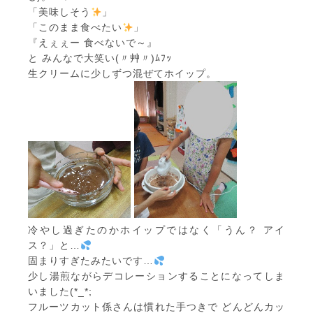
「美味しそう
」
「このまま食べたい
」
『えぇぇー 食べないで～』
と みんなで大笑い(〃艸〃)ﾑﾌｯ
生クリームに少しずつ混ぜてホイップ。
冷やし過ぎたのかホイップではなく「うん？ アイ
ス？」と…
固まりすぎたみたいです…
少し湯煎ながらデコレーションすることになってしま
いました(*_*;
フルーツカット係さんは慣れた手つきで どんどんカッ