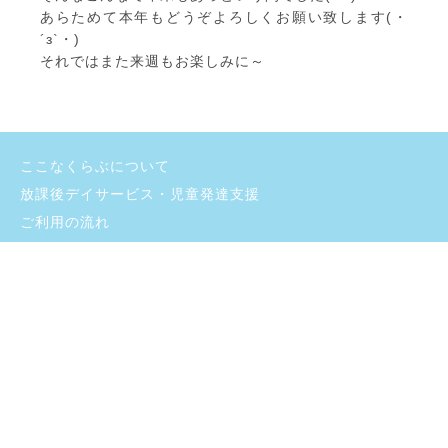
あらためて本年もどうぞよろしくお願い致します(・
´з`・)
それではまた来週もお楽しみに～
ここなくらぶについて
放課後デイサービス・児童発達支援
ご利用の流れ
よくあるご質問
施設のご紹介
お問い合わせ
採用情報
ブログ
プライバシーポリシー
支援プログラム・自己評価