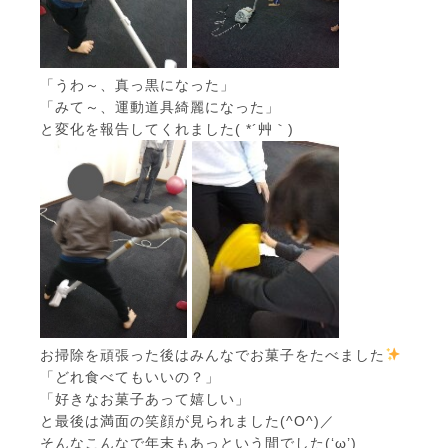
「うわ～、真っ黒になった」
「みて～、運動道具綺麗になった」
と変化を報告してくれました( *´艸｀)
お掃除を頑張った後はみんなでお菓子をたべました
「どれ食べてもいいの？」
「好きなお菓子あって嬉しい」
と最後は満面の笑顔が見られました(^O^)／
そんなこんなで年末もあっという間でした(‘ω’)