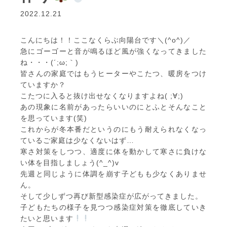
2022.12.21
こんにちは！！ここなくらぶ向陽台です＼(^o^)／
急にゴーゴーと音が鳴るほど風が強くなってきました
ね・・・(´;ω;｀)
皆さんの家庭ではもうヒーターやこたつ、暖房をつけ
ていますか？
こたつに入ると抜け出せなくなりますよね( ;∀;)
あの現象に名前があったらいいのにとふとそんなこと
を思っています(笑)
これからが冬本番だというのにもう耐えられなくなっ
ているご家庭は少なくないはず…
寒さ対策をしつつ、適度に体を動かして寒さに負けな
い体を目指しましょう(^_^)v
先週と同じように体調を崩す子どもも少なくありませ
ん。
そして少しずつ再び新型感染症が広がってきました。
子どもたちの様子を見つつ感染症対策を徹底していき
たいと思います