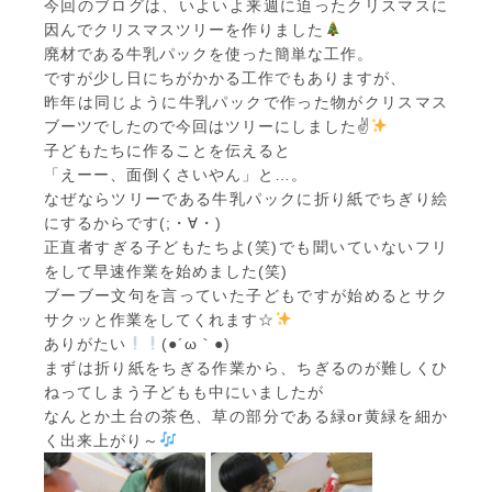
今回のブログは、いよいよ来週に迫ったクリスマスに
因んでクリスマスツリーを作りました
廃材である牛乳パックを使った簡単な工作。
ですが少し日にちがかかる工作でもありますが、
昨年は同じように牛乳パックで作った物がクリスマス
ブーツでしたので今回はツリーにしました✌
子どもたちに作ることを伝えると
「えーー、面倒くさいやん」と…。
なぜならツリーである牛乳パックに折り紙でちぎり絵
にするからです(;・∀・)
正直者すぎる子どもたちよ(笑)でも聞いていないフリ
をして早速作業を始めました(笑)
ブーブー文句を言っていた子どもですが始めるとサク
サクッと作業をしてくれます☆
ありがたい
(●´ω｀●)
まずは折り紙をちぎる作業から、ちぎるのが難しくひ
ねってしまう子どもも中にいましたが
なんとか土台の茶色、草の部分である緑or黄緑を細か
く出来上がり～