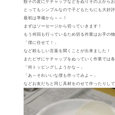
餃子の皮にケチャップなどをぬりその上から
とってもシンプルなので子どもたちにも大好評でし
最初は準備から～～！
まずはソーセージから切っていきます！
もう何回も行っているため切る作業はお手の
「僕に任せて！」
など頼もしい言葉を聞くことが出来ました！
またピザにケチャップをぬっていく作業では
「何トッピングしようかな～」
「あ～それいいな僕も作ってみよ～」
などお友だちと同じ具材をのせて作ったりし