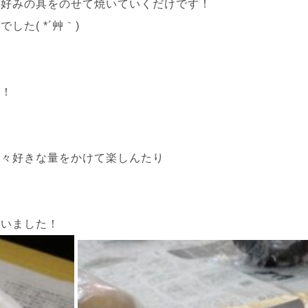
お好みの具をのせて焼いていくだけです！
た( *´艸｀)
物！
各々好きな量をかけて楽しんたり
ていました！