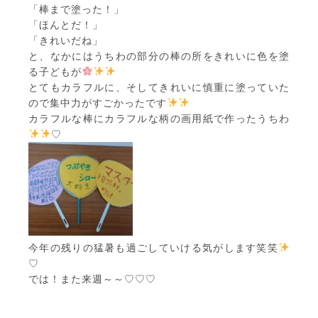
「棒まで塗った！」
「ほんとだ！」
「きれいだね」
と、なかにはうちわの部分の棒の所をきれいに色を塗
る子どもが
とてもカラフルに、そしてきれいに慎重に塗っていた
ので集中力がすごかったです
カラフルな棒にカラフルな柄の画用紙で作ったうちわ
♡
今年の残りの猛暑も過ごしていける気がします笑笑
♡
では！また来週～～♡♡♡