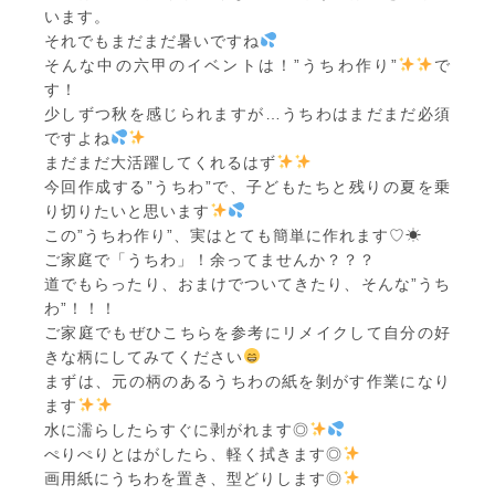
います。
それでもまだまだ暑いですね
そんな中の六甲のイベントは！”うちわ作り”
で
す！
少しずつ秋を感じられますが…うちわはまだまだ必須
ですよね
まだまだ大活躍してくれるはず
今回作成する”うちわ”で、子どもたちと残りの夏を乗
り切りたいと思います
この”うちわ作り”、実はとても簡単に作れます♡☀
ご家庭で「うちわ」！余ってませんか？？？
道でもらったり、おまけでついてきたり、そんな”うち
わ”！！！
ご家庭でもぜひこちらを参考にリメイクして自分の好
きな柄にしてみてください
まずは、元の柄のあるうちわの紙を剝がす作業になり
ます
水に濡らしたらすぐに剥がれます◎
ぺりぺりとはがしたら、軽く拭きます◎
画用紙にうちわを置き、型どりします◎