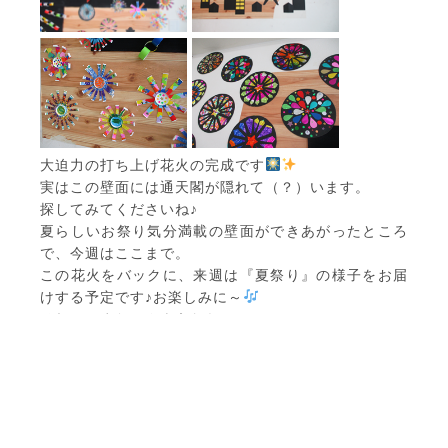
大迫力の打ち上げ花火の完成です
実はこの壁面には通天閣が隠れて（？）います。
探してみてくださいね♪
夏らしいお祭り気分満載の壁面ができあがったところ
で、今週はここまで。
この花火をバックに、来週は『夏祭り』の様子をお届
けする予定です♪お楽しみに～
それではまた。さようなら～(@^^)/~~~
ここなくらぶについて