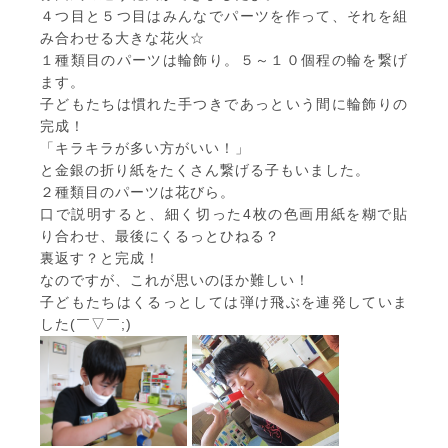
４つ目と５つ目はみんなでパーツを作って、それを組
み合わせる大きな花火☆
１種類目のパーツは輪飾り。５～１０個程の輪を繋げ
ます。
子どもたちは慣れた手つきであっという間に輪飾りの
完成！
「キラキラが多い方がいい！」
と金銀の折り紙をたくさん繋げる子もいました。
２種類目のパーツは花びら。
口で説明すると、細く切った4枚の色画用紙を糊で貼
り合わせ、最後にくるっとひねる？
裏返す？と完成！
なのですが、これが思いのほか難しい！
子どもたちはくるっとしては弾け飛ぶを連発していま
した(￣▽￣;)