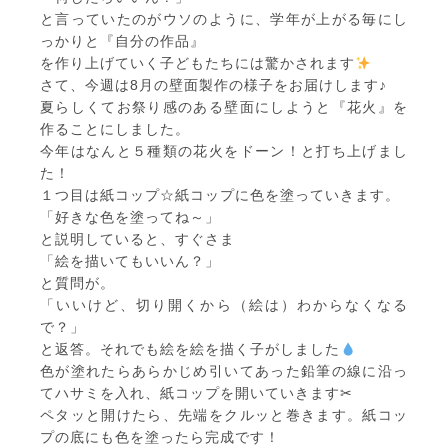
と言っていたのがウソのように、学年が上がる毎にし
っかりと『自分の作品』
を作り上げていく子どもたちには驚かされます
さて、今週は8月の壁面製作の様子をお届けします♪
夏らしくてお祭り感のある壁面にしようと『花火』を
作ることにしました。
今年はなんと５種類の花火をドーン！と打ち上げまし
た！
１つ目は紙コップ☆紙コップに色を塗っていきます。
「好きな色を塗ってね～」
と説明していると、すぐさま
「絵を描いてもいいん？」
と質問が。
「いいけど、切り開くから（絵は）わからなくなる
で？」
と返答。それでも絵を絵を描く子がしました
色が塗れたらあらかじめ引いてあった鉛筆の線に沿っ
てハサミを入れ、紙コップを開いていきます✂
ペタッと開けたら、先端をクルッと巻きます。紙コッ
プの底にも色を塗ったら完成です！