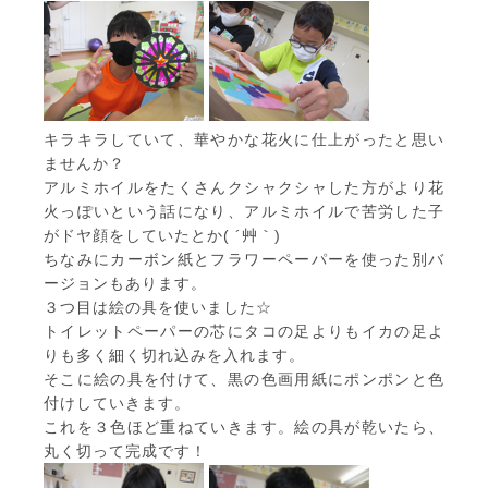
キラキラしていて、華やかな花火に仕上がったと思い
ませんか？
アルミホイルをたくさんクシャクシャした方がより花
火っぽいという話になり、アルミホイルで苦労した子
がドヤ顔をしていたとか( ´艸｀)
ちなみにカーボン紙とフラワーペーパーを使った別バ
ージョンもあります。
３つ目は絵の具を使いました☆
トイレットペーパーの芯にタコの足よりもイカの足よ
りも多く細く切れ込みを入れます。
そこに絵の具を付けて、黒の色画用紙にポンポンと色
付けしていきます。
これを３色ほど重ねていきます。絵の具が乾いたら、
丸く切って完成です！