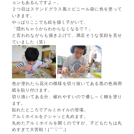
ョンもあるんですよ～。
２つ目はステンドグラス風☆ビニール袋に色を塗って
いきます。
やっぱりここでも絵を描く子がいて、
「隠れちゃうからわからなくなるで？」
と言われながらも描き上げて、満足そうな笑顔を見せ
ていました（笑）
色が塗れたら花火の模様を切り抜いてある黒の色画用
紙を貼り付けます。
切り抜いてある分、破れやすいので優し～く糊を塗り
ます。
貼れたところでアルミホイルの登場。
アルミホイルをクシャッと丸めます。
丸めたアルミホイルを開くのですが、子どもたちは丸
めすぎて大苦戦！(￣▽￣;)