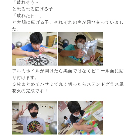
「破れそう～」
と恐る恐る広げる子、
「破れたわ！」
と大胆に広げる子、それぞれの声が飛び交っていまし
た。
アルミホイルが開けたら黒面ではなくビニール面に貼
り付けます。
３枚まとめてハサミで丸く切ったらステンドグラス風
花火の完成です！