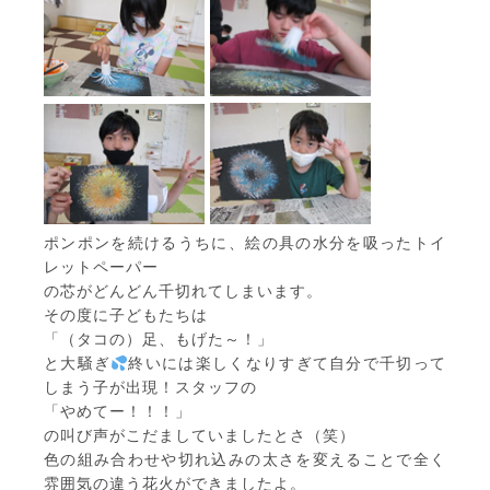
ポンポンを続けるうちに、絵の具の水分を吸ったトイ
レットペーパー
の芯がどんどん千切れてしまいます。
その度に子どもたちは
「（タコの）足、もげた～！」
と大騒ぎ
終いには楽しくなりすぎて自分で千切って
しまう子が出現！スタッフの
「やめてー！！！」
の叫び声がこだましていましたとさ（笑）
色の組み合わせや切れ込みの太さを変えることで全く
雰囲気の違う花火ができましたよ。