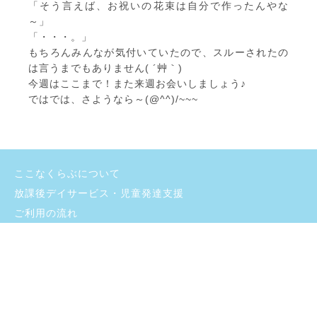
「そう言えば、お祝いの花束は自分で作ったんやな
～」
「・・・。」
もちろんみんなが気付いていたので、スルーされたの
は言うまでもありません( ´艸｀)
今週はここまで！また来週お会いしましょう♪
ではでは、さようなら～(@^^)/~~~
ここなくらぶについて
放課後デイサービス・児童発達支援
ご利用の流れ
よくあるご質問
施設のご紹介
お問い合わせ
採用情報
ブログ