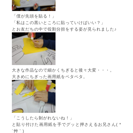
「僕が先頭を貼る！」
「私はこの黒いところに貼っていけばいい？」
とお友だちの中で役割分担をする姿が見られました♪
大きな作品なので細かくちぎると後々大変・・・。
大きめにちぎった画用紙をペタペタ。
「こうしたら剝がれないね！」
と貼り付けた画用紙を手でグッと押さえるお兄さん( *
´艸｀)