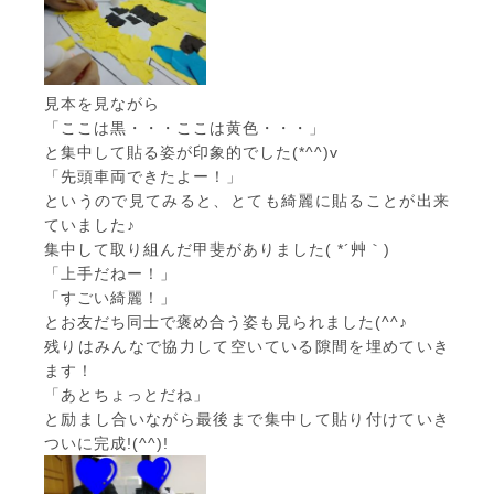
見本を見ながら
「ここは黒・・・ここは黄色・・・」
と集中して貼る姿が印象的でした(*^^)v
「先頭車両できたよー！」
というので見てみると、とても綺麗に貼ることが出来
ていました♪
集中して取り組んだ甲斐がありました( *´艸｀)
「上手だねー！」
「すごい綺麗！」
とお友だち同士で褒め合う姿も見られました(^^♪
残りはみんなで協力して空いている隙間を埋めていき
ます！
「あとちょっとだね」
と励まし合いながら最後まで集中して貼り付けていき
ついに完成!(^^)!