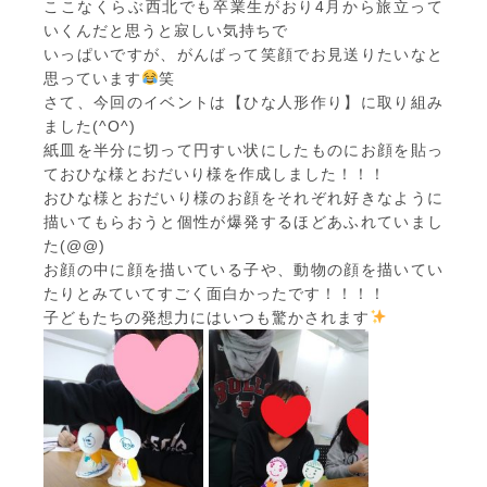
ここなくらぶ西北でも卒業生がおり4月から旅立って
いくんだと思うと寂しい気持ちで
いっぱいですが、がんばって笑顔でお見送りたいなと
思っています
笑
さて、今回のイベントは【ひな人形作り】に取り組み
ました(^O^)
紙皿を半分に切って円すい状にしたものにお顔を貼っ
ておひな様とおだいり様を作成しました！！！
おひな様とおだいり様のお顔をそれぞれ好きなように
描いてもらおうと個性が爆発するほどあふれていまし
た(@@)
お顔の中に顔を描いている子や、動物の顔を描いてい
たりとみていてすごく面白かったです！！！！
子どもたちの発想力にはいつも驚かされます