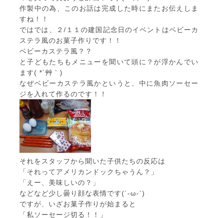
作製中の為、このお話は完成した時にまたお伝えしま
すね！！
ではでは、２/１１の建国記念日のイベントはベビーカ
ステラ風のお菓子作りです！！
ベビーカステラ風？？
と子どもたちもメニューを聞いて頭に？が浮かんでい
ます( *´艸｀)
なぜベビーカステラ風かというと、中に魚肉ソーセー
ジを入れて作るのです！！
それをスタッフから聞いた子供たちの反応は
「それってアメリカンドックちゃうん？」
「えー、美味しいの？」
などなど少し曇り顔な表情です(´-ω-`)
ですが、いざお菓子作りが始まると
「私ソーセージ切る！！」