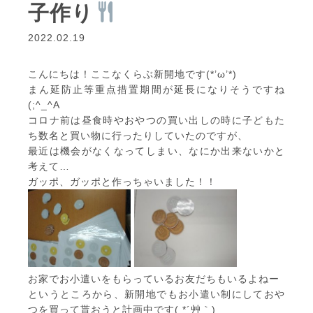
子作り
2022.02.19
こんにちは！ここなくらぶ新開地です(*’ω’*)
まん延防止等重点措置期間が延長になりそうですね
(;^_^A
コロナ前は昼食時やおやつの買い出しの時に子どもた
ち数名と買い物に行ったりしていたのですが、
最近は機会がなくなってしまい、なにか出来ないかと
考えて…
ガッポ、ガッポと作っちゃいました！！
お家でお小遣いをもらっているお友だちもいるよねー
というところから、新開地でもお小遣い制にしておや
つを買って貰おうと計画中です( *´艸｀)