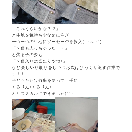
「これくらいかな？？」
と生地を気持ち少なめに注ぎ
一つ一つの生地にソーセージを投入(`・ω・´)
「２個も入っちゃった・・」
と焦る子の姿も
「２個入りは当たりやね♪」
など楽しやり取りをしつつお次はひっくり返す作業で
す！！
子どもたちは竹串を使って上手に
くるりん♪くるりん♪
とリズミカルにできました(^^♪