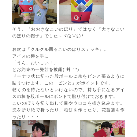
そう、『おおきなこいのぼり』ではなく『大きなこい
のぼりの帽子』でした～ヾ(≧▽≦)ﾉ
お次は『クルクル回るこいのぼりステッキ』。
アイスの棒を手に
「うん、おいしい！」
とお約束の一発芸を披露(´艸｀*)
ドーナツ状に切った段ボールに糸をピンと張るように
貼りつけます。この「ピンと」がポイントです。
乾くのを待たないといけないので、持ち手になるアイ
スの棒を段ボールにボンドで貼り付けておきます。
こいのぼりを切り出して目やウロコを描き込みます。
兜を折り紙で折ったり、柏餅を作ったり、花菖蒲を作
ったり・・・