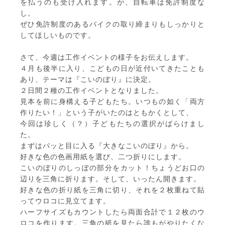
を払うのも受け入れます。が、自転車は免許制度な
し。
ぜひ免許制度のあるバイクの取り締まりもしっかりと
してほしいものです。
さて、今週は工作イベントの様子をお伝えします。
４月も後半に入り、こどもの日が近付いてきたことも
あり、テーマは『こいのぼり』に決定。
２日間２種の工作イベントとなりました。
見本を前に身構える子どもたち。いつもの如く「両方
作りたい！」という子がいたのはともかくとして、
今回は珍しく（？）子どもたちの選択がばらけまし
た。
まずはパッと目に入る『大きなこいのぼり』から。
好きな色の色画用紙を選び、二つ折りにします。
こいのぼりのしっぽの部分をカット！ちょうどお口の
辺りを三角に折ります。そして、いったん開きます。
好きな色の折り紙を三角に切り、それを２枚重ねて貼
ってウロコに見立てます。
ハーフサイズもカウントしたら両面合計で１２枚のウ
ロコを作ります。三角の紙を見たら誰もがやりたくな