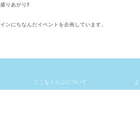
盛りあがり‼
タインにちなんだイベントを企画しています。
ここなくらぶについて
よ
放課後デイサービス・児童発達支援
施
ご利用の流れ
お