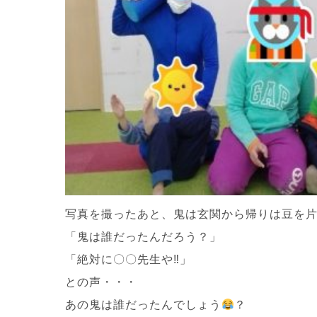
写真を撮ったあと、鬼は玄関から帰りは豆を
「鬼は誰だったんだろう？」
「絶対に〇〇先生や‼」
との声・・・
あの鬼は誰だったんでしょう
？