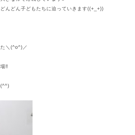
んどん子どもたちに迫っていきます((+_+))
。
(^o^)／
場‼
^^)