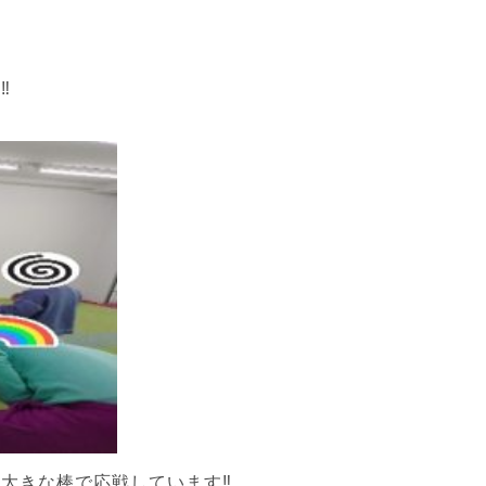
‼
大きな棒で応戦しています‼