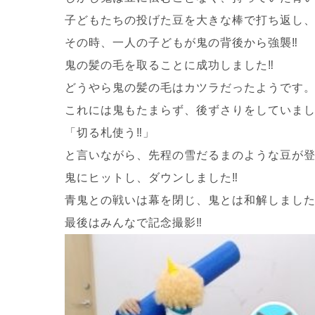
子どもたちの投げた豆を大きな棒で打ち返し、ど
その時、一人の子どもが鬼の背後から強襲‼
鬼の髪の毛を取ることに成功しました‼
どうやら鬼の髪の毛はカツラだったようです
これには鬼もたまらず、後ずさりをしていました＼
「切る札使う‼」
と言いながら、先程の雪だるまのような豆が登
鬼にヒットし、ダウンしました‼
青鬼との戦いは幕を閉じ、鬼とは和解しました(
最後はみんなで記念撮影‼