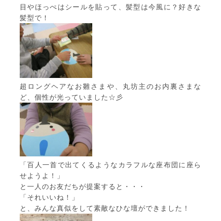
目やほっぺはシールを貼って、髪型は今風に？好きな
髪型で！
超ロングヘアなお雛さまや、丸坊主のお内裏さまな
ど、個性が光っていました☆彡
「百人一首で出てくるようなカラフルな座布団に座ら
せようよ！」
と一人のお友だちが提案すると・・・
「それいいね！」
と、みんな真似をして素敵なひな壇ができました！