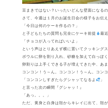
豆まきではない？いったいどんな壁面になる
さて、今週は１月のお誕生日会の様子をお伝
「今日は何のケーキ作るの？」
と子どもたちの質問も完全にケーキ前提
最
「チョコが入ってればいいよ」
という声はとりあえず横に置いてクッキングス
ボウルに卵を割り入れ、砂糖を加えて白っぽ
卵割りは上手くできる子が増えてきた中、あ
コンコン！う～ん。コンコン！う～ん。コン
「コンコンしすぎたらグシャッてなるよ
」
と言った次の瞬間『グシャッ！』
「あっ。。。」
ただ、黄身と白身は殻からキレイに出て、殻