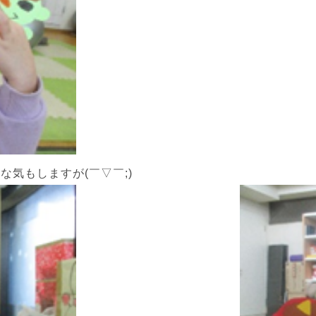
気もしますが(￣▽￣;)