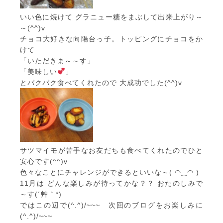
いい色に焼けて グラニュー糖をまぶして出来上がり～
～(^^)v
チョコ大好きな向陽台っ子。トッピングにチョコをか
けて
「いただきま～～す」
「美味しい
」
とパクパク食べてくれたので 大成功でした(^^)v
サツマイモが苦手なお友だちも食べてくれたのでひと
安心です(^^)v
色々なことにチャレンジができるといいな～( ◠‿◠ )
11月は どんな楽しみが待ってかな？？ おたのしみで
～す(´艸｀*)
ではこの辺で(^.^)/~~~ 次回のブログをお楽しみに
(^.^)/~~~