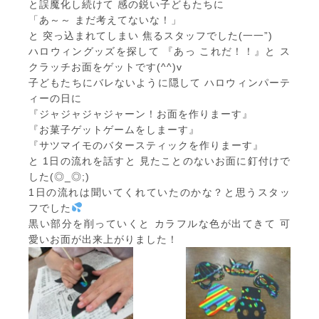
と誤魔化し続けて 感の鋭い子どもたちに
「あ～～ まだ考えてないな！」
と 突っ込まれてしまい 焦るスタッフでした(一一”)
ハロウィングッズを探して 『あっ これだ！！』と ス
クラッチお面をゲットです(^^)v
子どもたちにバレないように隠して ハロウィンパーテ
ィーの日に
『ジャジャジャジャーン！お面を作りまーす』
『お菓子ゲットゲームをしまーす』
『サツマイモのバタースティックを作りまーす』
と 1日の流れを話すと 見たことのないお面に釘付けで
した(◎_◎;)
1日の流れは聞いてくれていたのかな？と思うスタッ
フでした
黒い部分を削っていくと カラフルな色が出てきて 可
愛いお面が出来上がりました！