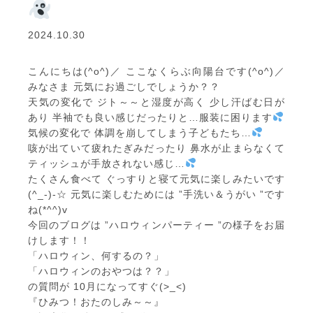
2024.10.30
こんにちは(^o^)／ ここなくらぶ向陽台です(^o^)／
みなさま 元気にお過ごしでしょうか？？
天気の変化で ジト～～と湿度が高く 少し汗ばむ日が
あり 半袖でも良い感じだったりと…服装に困ります
気候の変化で 体調を崩してしまう子どもたち…
咳が出ていて疲れたぎみだったり 鼻水が止まらなくて
ティッシュが手放されない感じ…
たくさん食べて ぐっすりと寝て元気に楽しみたいです
(^_-)-☆ 元気に楽しむためには ”手洗い＆うがい ”です
ね(*^^)v
今回のブログは ”ハロウィンパーティー ”の様子をお届
けします！！
「ハロウィン、何するの？」
「ハロウィンのおやつは？？」
の質問が 10月になってすぐ(>_<)
『ひみつ！おたのしみ～～』