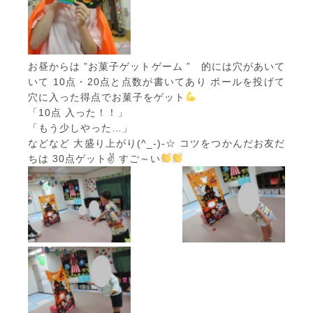
お昼からは ”お菓子ゲットゲーム ” 的には穴があいて
いて 10点・20点と点数が書いてあり ボールを投げて
穴に入った得点でお菓子をゲット
「10点 入った！！」
「もう少しやった…」
などなど 大盛り上がり(^_-)-☆ コツをつかんだお友だ
ちは 30点ゲット✌ すご～い