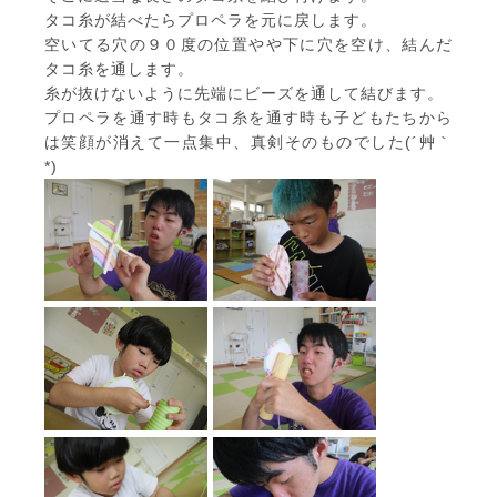
タコ糸が結べたらプロペラを元に戻します。
空いてる穴の９０度の位置やや下に穴を空け、結んだ
タコ糸を通します。
糸が抜けないように先端にビーズを通して結びます。
プロペラを通す時もタコ糸を通す時も子どもたちから
は笑顔が消えて一点集中、真剣そのものでした(´艸｀
*)