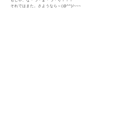
それではまた。さようなら～(@^^)/~~~
ここなくらぶについて
放課後デイサービス・児童発達支援
ご利用の流れ
よくあるご質問
施設のご紹介
お問い合わせ
採用情報
ブログ
プライバシーポリシー
支援プログラム・自己評価
©
2026 sincerity-inc. All rights reserved.