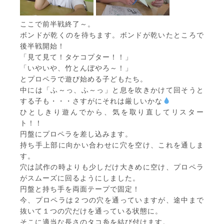
ここで前半戦終了～。
ボンドが乾くのを待ちます。ボンドが乾いたところで
後半戦開始！
「見て見て！タケコプター！！」
「いやいや、竹とんぼやろ～！」
とプロペラで遊び始める子どもたち。
中には「ふ～っ、ふ～っ」と息を吹きかけて回そうと
する子も・・・さすがにそれは厳しいかな
ひとしきり遊んでから、気を取り直してリスター
ト！！
円盤にプロペラを差し込みます。
持ち手上部に向かい合わせに穴を空け、これを通しま
す。
穴は試作の時よりも少しだけ大きめに空け、プロペラ
がスムーズに回るようにしました。
円盤と持ち手を両面テープで固定！
今、プロペラは２つの穴を通っていますが、途中まで
抜いて１つの穴だけを通っている状態に。
そこに適当な長さのタコ糸を結び付けます。