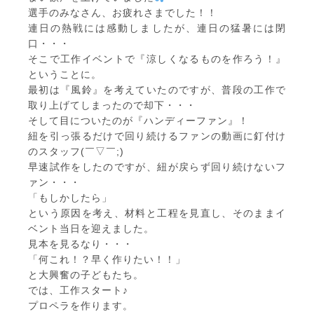
選手のみなさん、お疲れさまでした！！
連日の熱戦には感動しましたが、連日の猛暑には閉
口・・・
そこで工作イベントで『涼しくなるものを作ろう！』
ということに。
最初は『風鈴』を考えていたのですが、普段の工作で
取り上げてしまったので却下・・・
そして目についたのが『ハンディーファン』！
紐を引っ張るだけで回り続けるファンの動画に釘付け
のスタッフ(￣▽￣;)
早速試作をしたのですが、紐が戻らず回り続けないフ
ァン・・・
「もしかしたら」
という原因を考え、材料と工程を見直し、そのままイ
ベント当日を迎えました。
見本を見るなり・・・
「何これ！？早く作りたい！！」
と大興奮の子どもたち。
では、工作スタート♪
プロペラを作ります。