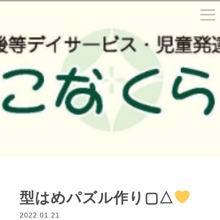
型はめパズル作り▢△
2022.01.21