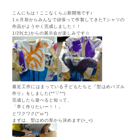
こんにちは！ここなくらぶ新開地です♪
1ヵ月前からみんなで頑張って作製してきたTシャツの
作品がようやく完成しました！！
1/29(土)からの展示会が楽しみです☆
最近工作にはまっている子どもたちと『型はめパズル
作り』をしました(*^▽^*)
完成したら遊べると知って、
「早く作りたいー！！」
とワクワク(*’ω’*)
まずは、型はめの形から決めます(>_<)