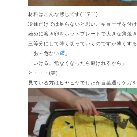
材料はこんな感じです(⌒∇⌒)
冷麺だけでは足らないと思い、ギョーザを付
始めに溶き卵をホットプレートで大きな薄焼
三等分にして薄く切っていくのですが薄くす
「あ～危ない
」
「いける。危なくなったら避けれるから」
と・・・(笑)
見ている方はヒヤヒヤでしたが言葉通りケガをす