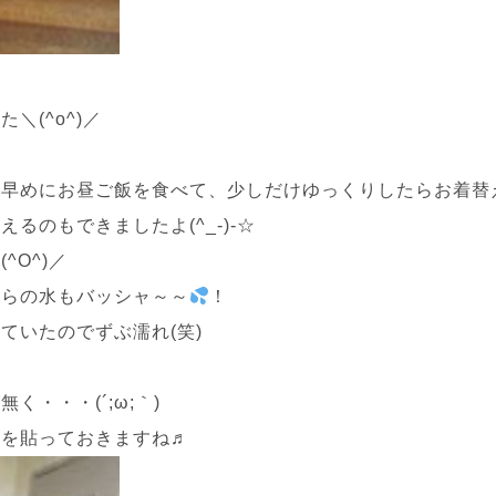
(^o^)／
し早めにお昼ご飯を食べて、少しだけゆっくりしたらお着替
のもできましたよ(^_-)-☆
O^)／
からの水もバッシャ～～
！
ていたのでずぶ濡れ(笑)
・・・(´;ω;｀)
子を貼っておきますね♬