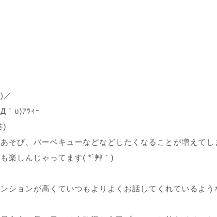
)／
υ)ｱﾂｨｰ
)
海あそび、バーベキューなどなどしたくなることが増えてし
楽しんじゃってます( *´艸｀)
ンションが高くていつもよりよくお話してくれているよう