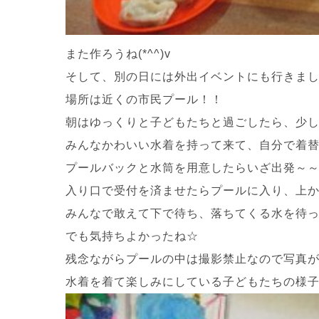
また作ろうね(*^^)v
そして、別の日には外出イベントにも行きました＼
場所は近くの市民プール！！
朝はゆっくりと子どもたちと過ごしたら、少
みんなかわいい水着を持って来て、自分で着替える
プールバックと水筒を用意したらいざ出発～～(^
入り口で受付を済ませたらプールに入り、上
みんなで敢えて下で待ち、落ちてくる水を待っ
でも気持ちよかったね☆
残念ながらプールの中は撮影禁止なので写真が無く
水着を着て楽しみにしている子どもたちの様