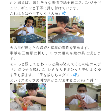
かと思えば、嬉しそうな表情で紙全体にスポンジをギ
ュッ、ギュッと丁寧に押し付けています。
これはもはや川でなく『大海』
天の川が描けたら織姫と彦星の着物を染めます。
半紙を三角形に折り、３つの頂点を絵の具に浸しま
す。
そ～っと浸してじわ～っと染み込んでくるのをのんび
りと待つ子も居れば、いきなりドボンッと勢いよく浸
す子も居ます。「手を放しちゃダメ～
」
というスタッフの叫び声がこだますることも( *´艸｀)