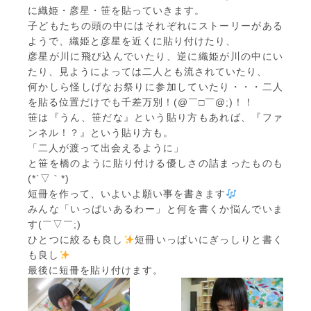
に織姫・彦星・笹を貼っていきます。
子どもたちの頭の中にはそれぞれにストーリーがある
ようで、織姫と彦星を近くに貼り付けたり、
彦星が川に飛び込んでいたり、逆に織姫が川の中にい
たり、見ようによっては二人とも流されていたり、
何かしら怪しげなお祭りに参加していたり・・・二人
を貼る位置だけでも千差万別！(@￣□￣@;)！！
笹は『うん、笹だな』という貼り方もあれば、『ファ
ンネル！？』という貼り方も。
「二人が渡って出会えるように」
と笹を橋のように貼り付ける優しさの詰まったものも
(*´▽｀*)
短冊を作って、いよいよ願い事を書きます
みんな「いっぱいあるわー」と何を書くか悩んでいま
す(￣▽￣;)
ひとつに絞るも良し
短冊いっぱいにぎっしりと書く
も良し
最後に短冊を貼り付けます。