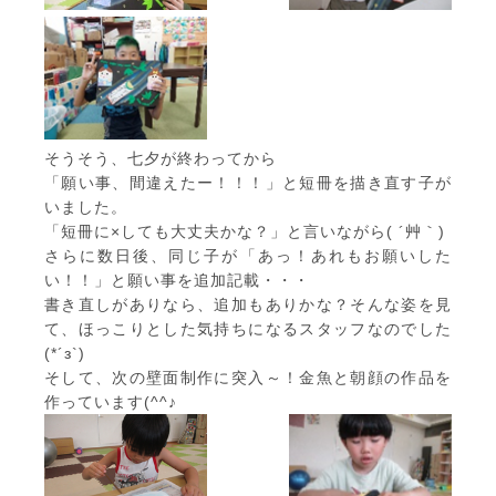
そうそう、七夕が終わってから
「願い事、間違えたー！！！」と短冊を描き直す子が
いました。
「短冊に×しても大丈夫かな？」と言いながら( ´艸｀)
さらに数日後、同じ子が「あっ！あれもお願いした
い！！」と願い事を追加記載・・・
書き直しがありなら、追加もありかな？そんな姿を見
て、ほっこりとした気持ちになるスタッフなのでした
(*´з`)
そして、次の壁面制作に突入～！金魚と朝顔の作品を
作っています(^^♪