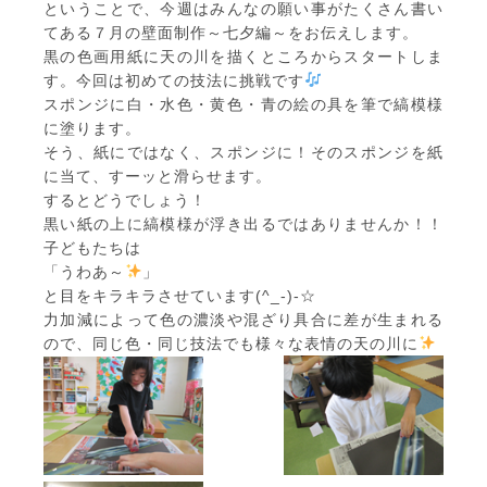
ということで、今週はみんなの願い事がたくさん書い
てある７月の壁面制作～七夕編～をお伝えします。
黒の色画用紙に天の川を描くところからスタートしま
す。今回は初めての技法に挑戦です
スポンジに白・水色・黄色・青の絵の具を筆で縞模様
に塗ります。
そう、紙にではなく、スポンジに！そのスポンジを紙
に当て、すーッと滑らせます。
するとどうでしょう！
黒い紙の上に縞模様が浮き出るではありませんか！！
子どもたちは
「うわあ～
」
と目をキラキラさせています(^_-)-☆
力加減によって色の濃淡や混ざり具合に差が生まれる
ので、同じ色・同じ技法でも様々な表情の天の川に