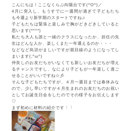
こんにちは！ここなくらぶ向陽台です(^O^)／
4月に突入し、もうすでに一週間が過ぎて子どもたち
も今週より新学期のスタートですね♫
子どもたちは緊張と楽しみで胸がどきどきしていると
思います(*^^*)
私たち大人も誰と一緒のクラスになったか、担任の先
生はどんな人か、楽しくまた一年通えるのか・・・
などなど烏滸がましいですが親目線のようになってし
まいます(;^ω^)
仲良しのお友だちがいなくても新しいお友だちが増え
るチャンスですし、なにより子どもが一年楽しく過ご
せることがいいですね☆彡
そんな子どもたちですが、４月一週目までは春休みな
ので、少し早いですが４月生まれのお友だちのお祝い
としてお誕生日会をしたのでその様子をお伝えします
♡
まず初めに材料の紹介です