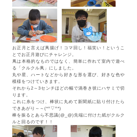
お正月と言えば凧揚げ！コマ回し！福笑い！というこ
とでお正月遊びにチャレンジ。
凧は本格的なものではなく、簡単に作れて室内で遊べ
る「クルクル凧」にしました。
丸や星、ハートなどから好きな形を選び、好きな色や
模様をつけていきます。
それから2～3センチほどの幅で渦巻き状にハサミで切
ります。
これに糸をつけ、棒状に丸めて新聞紙に貼り付けたら
できあがり～～(*^▽^*)
棒を振るとあら不思議(@_@)先端に付けた紙がクルク
ルと回るのです！！