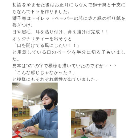
初詣を済ませた後はお正月にちなんで獅子舞と干支に
ちなんでトラを作りました。
獅子舞はトイレットペーパーの芯に赤と緑の折り紙を
巻きつけ、
目や眉毛、耳を貼り付け、鼻を描けば完成！！
オリジナリティーを出そうと
「口を開けてる風にしたい！！」
と用意している口のパーツを半分に切る子もいまし
た。
見本は”の”の字で模様を描いていたのですが・・・
「こんな感じじゃなかった？」
と模様にもそれぞれ個性が出ていました。