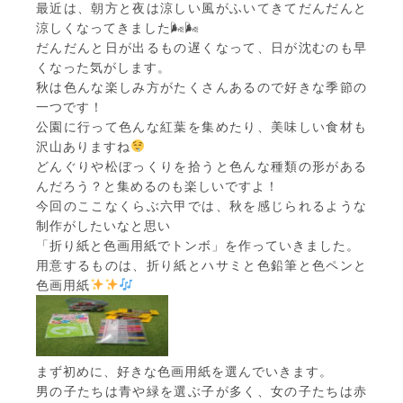
最近は、朝方と夜は涼しい風がふいてきてだんだんと
涼しくなってきました🌬🌬
だんだんと日が出るもの遅くなって、日が沈むのも早
くなった気がします。
秋は色んな楽しみ方がたくさんあるので好きな季節の
一つです！
公園に行って色んな紅葉を集めたり、美味しい食材も
沢山ありますね
どんぐりや松ぼっくりを拾うと色んな種類の形がある
んだろう？と集めるのも楽しいですよ！
今回のここなくらぶ六甲では、秋を感じられるような
制作がしたいなと思い
「折り紙と色画用紙でトンボ」を作っていきました。
用意するものは、折り紙とハサミと色鉛筆と色ペンと
色画用紙
まず初めに、好きな色画用紙を選んでいきます。
男の子たちは青や緑を選ぶ子が多く、女の子たちは赤