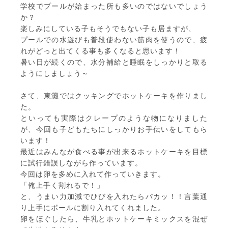
学校でプールが始まった所も多いのではないでしょう
か？
楽しみにしている子もそうでもない子も居ますが、
プールでの水遊びも普段使わない筋肉を使うので、疲
れがどっと出てくる事も多くなると思います！
暑い日が続くので、水分補給と睡眠をしっかりと取る
ようにしましょう～
さて、東灘ではクッキングでホットケーキを作りまし
た。
といっても実際はクレープのような物になりました
が、今回も子どもたちにしっかりお手伝いをしてもら
います！
最近はみんなが食べる事が出来るホットケーキを目標
に試行錯誤しながら作っています。
今回は卵を多めに入れて作っていきます。
「俺上手く割れるで！」
と、うまい力加減でひびを入れたらパカッ！！言葉通
り上手にボールに割り入れてくれました。
卵をほぐしたら、牛乳とホットケーキミックスを混ぜ